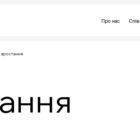
Про нас
Спів
 зростання
ання