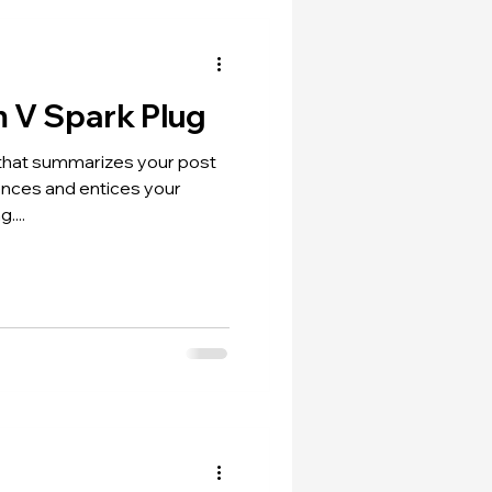
m V Spark Plug
 that summarizes your post
ences and entices your
....