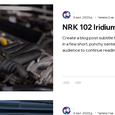
-
3 лют. 2023 р.
Читати 2 хв
NRK 102 Iridiu
Create a blog post subtitle
in a few short, punchy sent
audience to continue reading
-
3 лют. 2023 р.
Читати 1 хв