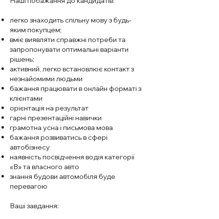
Наші побажання до кандидатів:
легко знаходить спільну мову з будь-
яким покупцем;
вміє виявляти справжні потреби та
запропонувати оптимальні варіанти
рішень;
активний, легко встановлює контакт з
незнайомими людьми
бажання працювати в онлайн форматі з
клієнтами
орієнтація на результат
гарні презентаційні навички
грамотна усна і письмова мова
бажання розвиватись в сфері
автобізнесу
наявність посвідчення водія категорії
«В» та власного авто
знання будови автомобіля буде
перевагою
Ваші завдання: