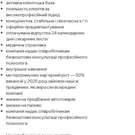
активна клієнтська база
лояльність клієнтів за
високопрофесійний підхід
конкурентна, стабільна і своєчасна з / п
офіційне працевлаштування
оплачувана відпустка 24 календарних
дня і лікарняні листи
медична страховка
компанія надає співробітникам
безкоштовні консультації професійного
психолога
внутрішнє навчання
ми підтримуємо кар’єрний ріст — 50%
вакансій у 2025 році зайняли наші ж
працівники, які виросли всередині
компанії
знижки на придбання автотоварів
знижки на паливо
компанія надає співробітникам
безкоштовні консультації професійного
психолога